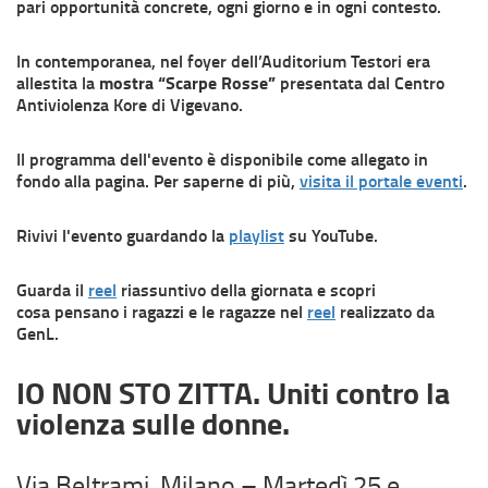
pari opportunità concrete, ogni giorno e in ogni contesto.
In contemporanea, nel foyer dell’Auditorium Testori era
allestita la
mostra “Scarpe Rosse”
presentata dal Centro
Antiviolenza Kore di Vigevano.
Il programma dell'evento è disponibile come allegato in
fondo alla pagina. Per saperne di più,
visita il portale eventi
.
Rivivi l'evento guardando la
playlist
su YouTube.
Guarda il
reel
riassuntivo della giornata e scopri
cosa pensano i ragazzi e le ragazze nel
reel
realizzato da
GenL.
IO NON STO ZITTA. Uniti contro la
violenza sulle donne.
Via Beltrami, Milano – Martedì 25 e