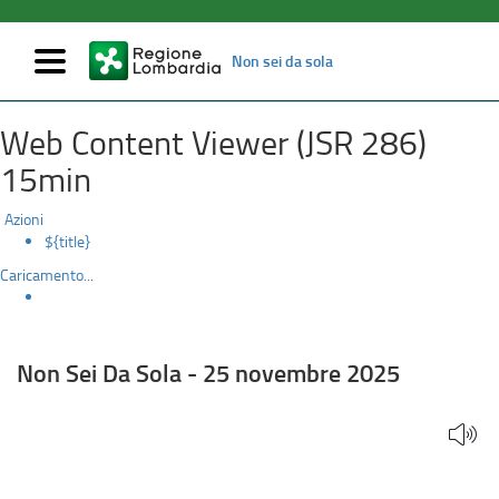
Mostra/nascondi
Non sei da sola
navigazione
Non
Salta
Web Content Viewer (JSR 286)
al
Sei
contenuto
15min
principale
Da
Azioni
Sola
${title}
Caricamento...
-
25
novembre
Non Sei Da Sola - 25 novembre 2025
2025