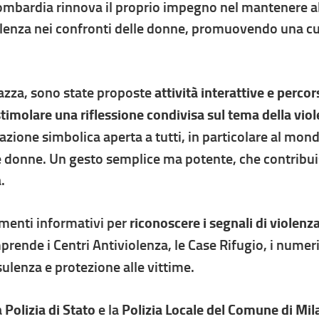
ombardia rinnova il proprio impegno nel mantenere al
enza nei confronti delle donne, promuovendo una cul
Piazza, sono state proposte
attività interattive e percor
timolare una riflessione condivisa sul tema della vio
llazione simbolica aperta a tutti, in particolare al mo
e donne. Un gesto semplice ma potente, che contribu
.
umenti informativi per
riconoscere i segnali di violenz
prende i Centri Antiviolenza, le Case Rifugio, i numer
ulenza e protezione alle vittime.
a
Polizia di Stato
e la
Polizia Locale del Comune di Mi