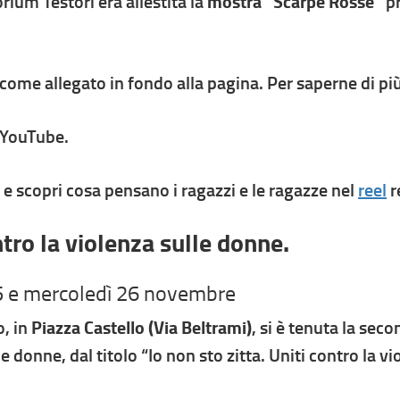
rium Testori era allestita la
mostra “Scarpe Rosse”
pr
come allegato in fondo alla pagina. Per saperne di pi
YouTube.
 e scopri cosa pensano i ragazzi e le ragazze nel
reel
r
tro la violenza sulle donne.
25 e mercoledì 26 novembre
o, in
Piazza Castello (Via Beltrami)
, si è tenuta la sec
e donne, dal titolo “Io non sto zitta. Uniti contro la v