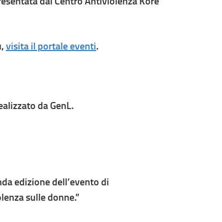
esentata dal Centro Antiviolenza Kore
ù,
visita il portale eventi
.
ealizzato da GenL.
onda edizione dell’evento di
iolenza sulle donne.”