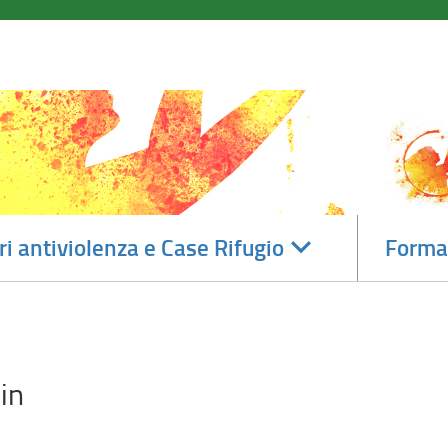
accedi
ri antiviolenza e Case Rifugio
Forma
alle
sotto
sezioni
in