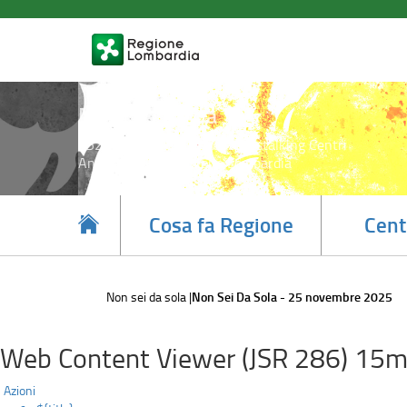
Non
Salta
al
Sei
contenuto
principale
Da
Sola
Non sei da sola
1522 numero antiviolenza e stalking Centri
-
Antiviolenza di Regione Lombardia
25
novembre
Cosa fa Regione
Cent
2025
Non sei da sola
Non Sei Da Sola - 25 novembre 2025
Web Content Viewer (JSR 286) 15m
Azioni